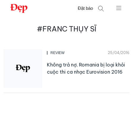
Chuyển
Đặt báo
đến
nội
Tìm
dung
#FRANC THỤY SĨ
kiếm
cho:
25/04/2016
REVIEW
Không trả nợ, Romania bị loại khỏi
cuộc thi ca nhạc Eurovision 2016