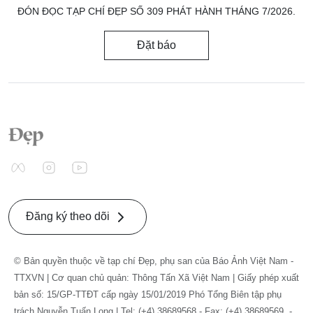
ĐÓN ĐỌC TẠP CHÍ ĐẸP SỐ 309 PHÁT HÀNH THÁNG 7/2026.
Đặt báo
Đăng ký theo dõi
© Bản quyền thuộc về tạp chí Đẹp, phụ san của Báo Ảnh Việt Nam -
TTXVN | Cơ quan chủ quản: Thông Tấn Xã Việt Nam | Giấy phép xuất
bản số: 15/GP-TTĐT cấp ngày 15/01/2019 Phó Tổng Biên tập phụ
trách Nguyễn Tuấn Long | Tel: (+4) 38689568 - Fax: (+4) 38689569. -