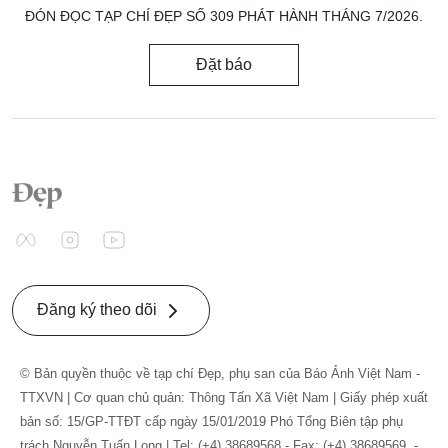
ĐÓN ĐỌC TẠP CHÍ ĐẸP SỐ 309 PHÁT HÀNH THÁNG 7/2026.
Đặt báo
Đăng ký theo dõi
© Bản quyền thuộc về tạp chí Đẹp, phụ san của Báo Ảnh Việt Nam -
TTXVN | Cơ quan chủ quản: Thông Tấn Xã Việt Nam | Giấy phép xuất
bản số: 15/GP-TTĐT cấp ngày 15/01/2019 Phó Tổng Biên tập phụ
trách Nguyễn Tuấn Long | Tel: (+4) 38689568 - Fax: (+4) 38689569. -