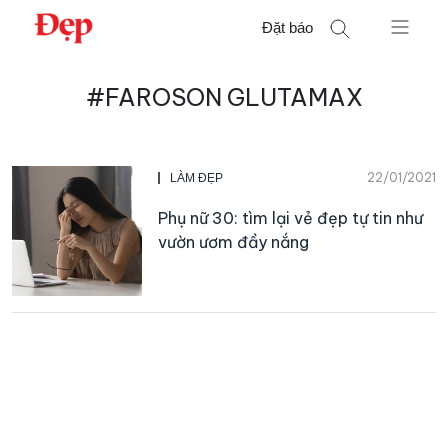
Chuyển
Đặt báo
đến
nội
Tìm
dung
#FAROSON GLUTAMAX
kiếm
cho:
22/01/2021
LÀM ĐẸP
Phụ nữ 30: tìm lại vẻ đẹp tự tin như
vườn ươm đầy nắng