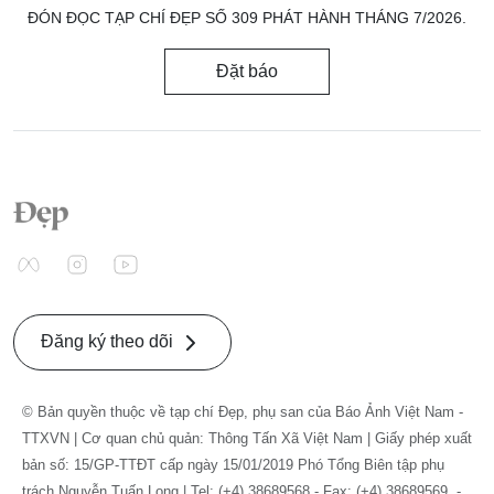
ĐÓN ĐỌC TẠP CHÍ ĐẸP SỐ 309 PHÁT HÀNH THÁNG 7/2026.
Đặt báo
Đăng ký theo dõi
© Bản quyền thuộc về tạp chí Đẹp, phụ san của Báo Ảnh Việt Nam -
TTXVN | Cơ quan chủ quản: Thông Tấn Xã Việt Nam | Giấy phép xuất
bản số: 15/GP-TTĐT cấp ngày 15/01/2019 Phó Tổng Biên tập phụ
trách Nguyễn Tuấn Long | Tel: (+4) 38689568 - Fax: (+4) 38689569. -