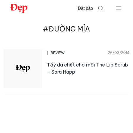
Chuyển
Đặt báo
đến
nội
Tìm
dung
#ĐƯỜNG MÍA
kiếm
cho:
26/03/2014
REVIEW
Tẩy da chết cho môi The Lip Scrub
– Sara Happ