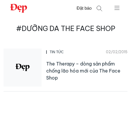
Chuyển
Đặt báo
đến
nội
Tìm
dung
#DƯỠNG DA THE FACE SHOP
kiếm
cho:
02/02/2015
TIN TỨC
The Therapy – dòng sản phẩm
chống lão hóa mới của The Face
Shop