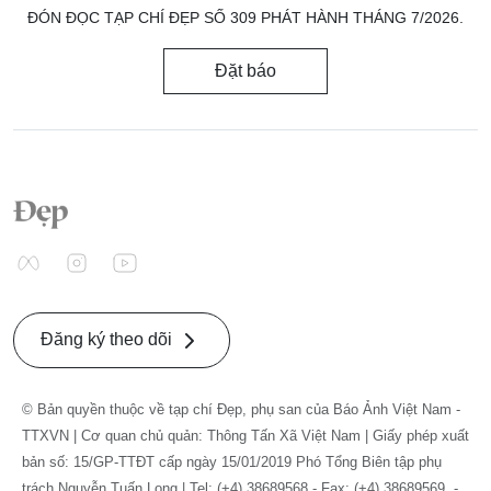
ĐÓN ĐỌC TẠP CHÍ ĐẸP SỐ 309 PHÁT HÀNH THÁNG 7/2026.
Đặt báo
Đăng ký theo dõi
© Bản quyền thuộc về tạp chí Đẹp, phụ san của Báo Ảnh Việt Nam -
TTXVN | Cơ quan chủ quản: Thông Tấn Xã Việt Nam | Giấy phép xuất
bản số: 15/GP-TTĐT cấp ngày 15/01/2019 Phó Tổng Biên tập phụ
trách Nguyễn Tuấn Long | Tel: (+4) 38689568 - Fax: (+4) 38689569. -