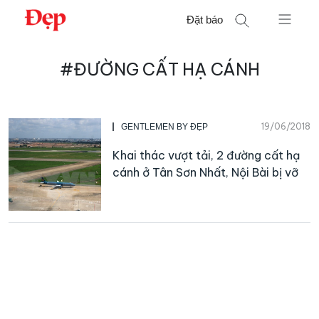
Chuyển
Đặt báo
đến
nội
Tìm
dung
#ĐƯỜNG CẤT HẠ CÁNH
kiếm
cho:
19/06/2018
GENTLEMEN BY ĐẸP
Khai thác vượt tải, 2 đường cất hạ
cánh ở Tân Sơn Nhất, Nội Bài bị vỡ