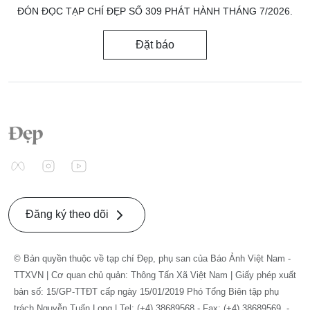
ĐÓN ĐỌC TẠP CHÍ ĐẸP SỐ 309 PHÁT HÀNH THÁNG 7/2026.
Đặt báo
Đăng ký theo dõi
© Bản quyền thuộc về tạp chí Đẹp, phụ san của Báo Ảnh Việt Nam -
TTXVN | Cơ quan chủ quản: Thông Tấn Xã Việt Nam | Giấy phép xuất
bản số: 15/GP-TTĐT cấp ngày 15/01/2019 Phó Tổng Biên tập phụ
trách Nguyễn Tuấn Long | Tel: (+4) 38689568 - Fax: (+4) 38689569. -