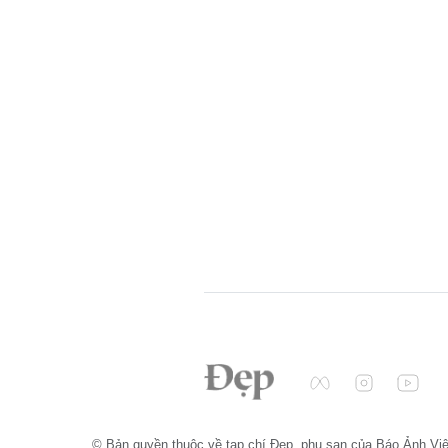
© Bản quyền thuộc về tạp chí Đẹp, phụ san của Báo Ảnh Vi