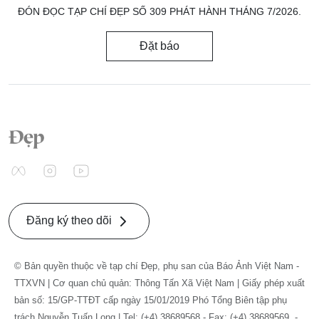
ĐÓN ĐỌC TẠP CHÍ ĐẸP SỐ 309 PHÁT HÀNH THÁNG 7/2026.
Đặt báo
Đăng ký theo dõi
© Bản quyền thuộc về tạp chí Đẹp, phụ san của Báo Ảnh Việt Nam -
TTXVN | Cơ quan chủ quản: Thông Tấn Xã Việt Nam | Giấy phép xuất
bản số: 15/GP-TTĐT cấp ngày 15/01/2019 Phó Tổng Biên tập phụ
trách Nguyễn Tuấn Long | Tel: (+4) 38689568 - Fax: (+4) 38689569. -