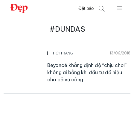
Chuyển
Đặt báo
đến
nội
Tìm
dung
#DUNDAS
kiếm
cho:
13/06/2018
THỜI TRANG
Beyoncé khẳng định độ “chịu chơi”
không ai bằng khi đầu tư đồ hiệu
cho cả vũ công