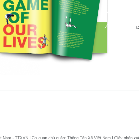
Đ
ệt Nam - TTXVN | Cơ quan chủ quản: Thông Tấn Xã Việt Nam | Giấy phép xu