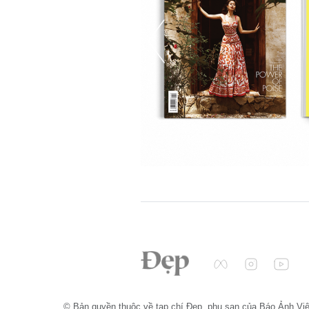
© Bản quyền thuộc về tạp chí Đẹp, phụ san của Báo Ảnh Vi