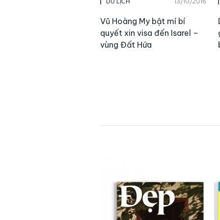
13/10/2016
DU LỊCH
Vũ Hoàng My bật mí bí
quyết xin visa đến Isarel –
vùng Đất Hứa