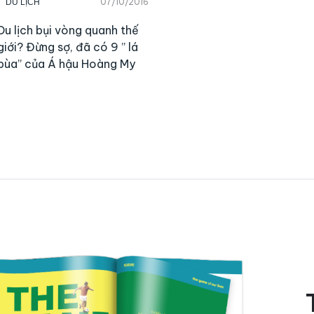
07/10/2016
DU LỊCH
Du lịch bụi vòng quanh thế
giới? Đừng sợ, đã có 9 ” lá
bùa” của Á hậu Hoàng My