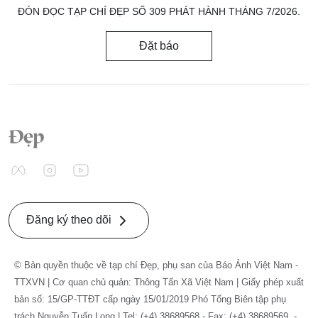
ĐÓN ĐỌC TẠP CHÍ ĐẸP SỐ 309 PHÁT HÀNH THÁNG 7/2026.
Đặt báo
Đăng ký theo dõi
© Bản quyền thuộc về tạp chí Đẹp, phụ san của Báo Ảnh Việt Nam -
TTXVN | Cơ quan chủ quản: Thông Tấn Xã Việt Nam | Giấy phép xuất
bản số: 15/GP-TTĐT cấp ngày 15/01/2019 Phó Tổng Biên tập phụ
trách Nguyễn Tuấn Long | Tel: (+4) 38689568 - Fax: (+4) 38689569. -