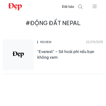
Chuyển
Đặt báo
đến
nội
Tìm
dung
#ĐỘNG ĐẤT NEPAL
kiếm
cho:
22/09/2015
REVIEW
“Everest” – Sẽ hoài phí nếu bạn
không xem