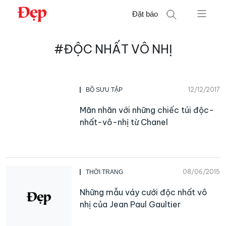
Chuyển
Đặt báo
đến
nội
Tìm
dung
#ĐỘC NHẤT VÔ NHỊ
kiếm
cho:
12/12/2017
BỘ SƯU TẬP
Mãn nhãn với những chiếc túi độc-
nhất-vô-nhị từ Chanel
08/06/2015
THỜI TRANG
Những mẫu váy cưới độc nhất vô
nhị của Jean Paul Gaultier