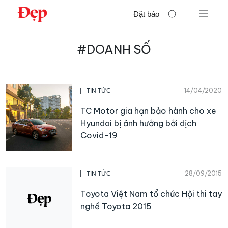
Chuyển
Đặt báo
đến
nội
Tìm
dung
#DOANH SỐ
kiếm
cho:
14/04/2020
TIN TỨC
TC Motor gia hạn bảo hành cho xe
Hyundai bị ảnh hưởng bởi dịch
Covid-19
28/09/2015
TIN TỨC
Toyota Việt Nam tổ chức Hội thi tay
nghề Toyota 2015