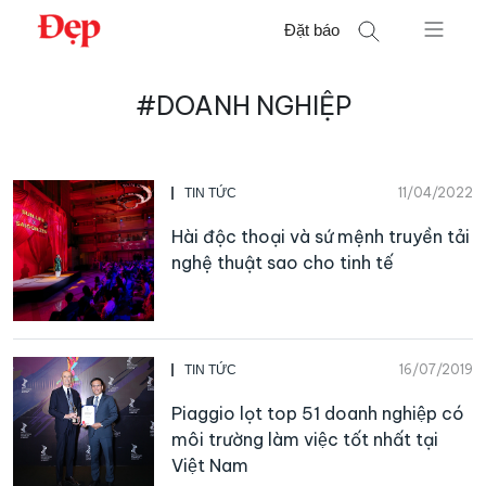
Chuyển
Đặt báo
đến
nội
Tìm
dung
#DOANH NGHIỆP
kiếm
cho:
11/04/2022
TIN TỨC
Hài độc thoại và sứ mệnh truyền tải
nghệ thuật sao cho tinh tế
16/07/2019
TIN TỨC
Piaggio lọt top 51 doanh nghiệp có
môi trường làm việc tốt nhất tại
Việt Nam