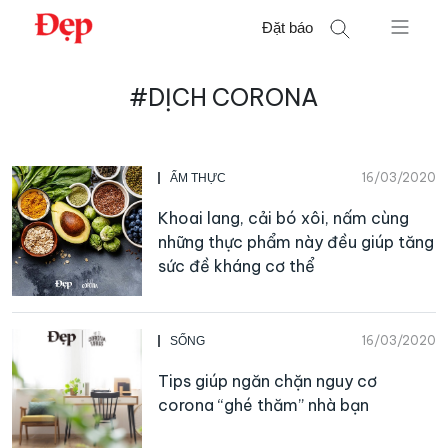
Chuyển
Đặt báo
đến
nội
Tìm
dung
#DỊCH CORONA
kiếm
cho:
16/03/2020
ẨM THỰC
Khoai lang, cải bó xôi, nấm cùng
những thực phẩm này đều giúp tăng
sức đề kháng cơ thể
16/03/2020
SỐNG
Tips giúp ngăn chặn nguy cơ
corona “ghé thăm” nhà bạn