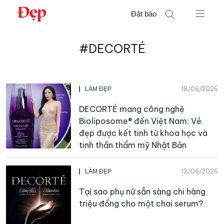
Chuyển
Đặt báo
đến
nội
Tìm
dung
#DECORTÉ
kiếm
cho:
18/06/2026
LÀM ĐẸP
DECORTÉ mang công nghệ
Bioliposome® đến Việt Nam: Vẻ
đẹp được kết tinh từ khoa học và
tinh thần thẩm mỹ Nhật Bản
12/06/2026
LÀM ĐẸP
Tại sao phụ nữ sẵn sàng chi hàng
triệu đồng cho một chai serum?