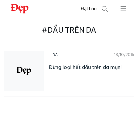
Chuyển
Đặt báo
đến
nội
Tìm
dung
#DẦU TRÊN DA
kiếm
cho:
18/10/2015
DA
Đừng loại hết dầu trên da mụn!