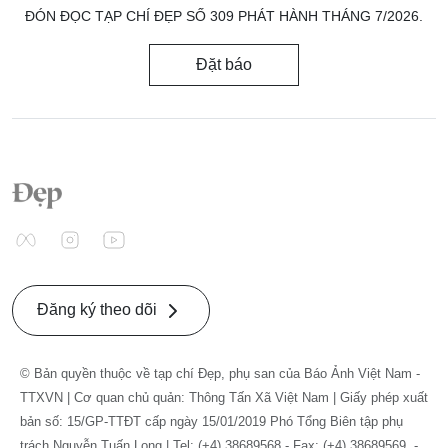
ĐÓN ĐỌC TẠP CHÍ ĐẸP SỐ 309 PHÁT HÀNH THÁNG 7/2026.
Đặt báo
Đăng ký theo dõi
© Bản quyền thuộc về tạp chí Đẹp, phụ san của Báo Ảnh Việt Nam -
TTXVN | Cơ quan chủ quản: Thông Tấn Xã Việt Nam | Giấy phép xuất
bản số: 15/GP-TTĐT cấp ngày 15/01/2019 Phó Tổng Biên tập phụ
trách Nguyễn Tuấn Long | Tel: (+4) 38689568 - Fax: (+4) 38689569. -