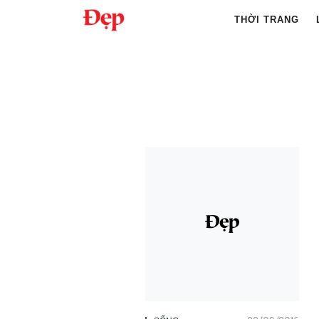
Chuyển
THỜI TRANG
đến
nội
Tìm
dung
kiếm
cho: