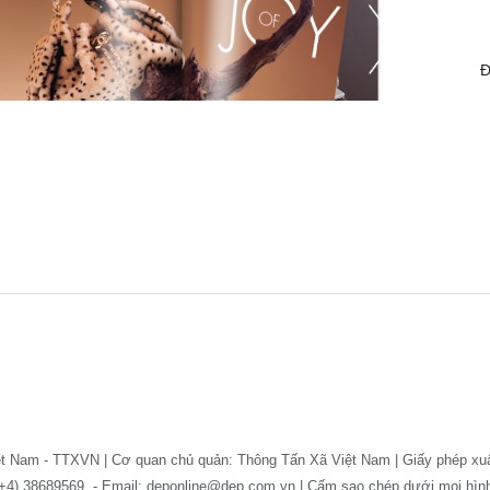
Đ
ệt Nam - TTXVN | Cơ quan chủ quản: Thông Tấn Xã Việt Nam | Giấy phép xu
: (+4) 38689569. - Email: deponline@dep.com.vn | Cấm sao chép dưới mọi hì