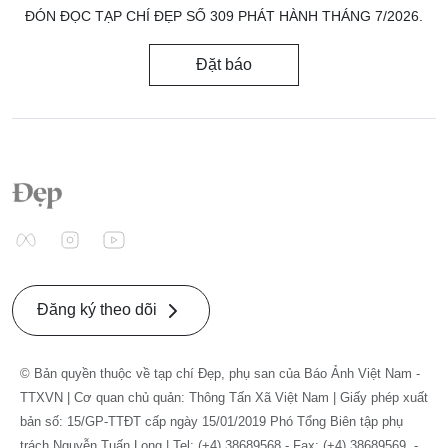
ĐÓN ĐỌC TẠP CHÍ ĐẸP SỐ 309 PHÁT HÀNH THÁNG 7/2026.
Đặt báo
Đăng ký theo dõi
© Bản quyền thuộc về tạp chí Đẹp, phụ san của Báo Ảnh Việt Nam -
TTXVN | Cơ quan chủ quản: Thông Tấn Xã Việt Nam | Giấy phép xuất
bản số: 15/GP-TTĐT cấp ngày 15/01/2019 Phó Tổng Biên tập phụ
trách Nguyễn Tuấn Long | Tel: (+4) 38689568 - Fax: (+4) 38689569. -