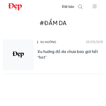
Chuyển
Đặt báo
đến
nội
Tìm
dung
#ĐẦM DA
kiếm
cho:
25/05/2015
XU HƯỚNG
Xu hướng đồ da chưa bao giờ hết
“hot”