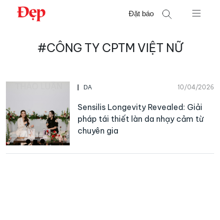
Chuyển
Đặt báo
đến
nội
Tìm
dung
#CÔNG TY CPTM VIỆT NỮ
kiếm
cho:
10/04/2026
DA
Sensilis Longevity Revealed: Giải
pháp tái thiết làn da nhạy cảm từ
chuyên gia