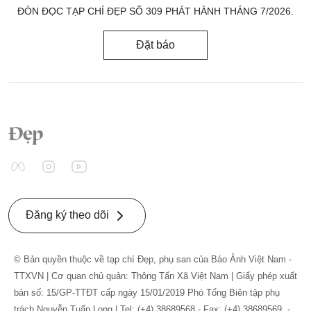
ĐÓN ĐỌC TẠP CHÍ ĐẸP SỐ 309 PHÁT HÀNH THÁNG 7/2026.
Đặt báo
Đăng ký theo dõi
© Bản quyền thuộc về tạp chí Đẹp, phụ san của Báo Ảnh Việt Nam -
TTXVN | Cơ quan chủ quản: Thông Tấn Xã Việt Nam | Giấy phép xuất
bản số: 15/GP-TTĐT cấp ngày 15/01/2019 Phó Tổng Biên tập phụ
trách Nguyễn Tuấn Long | Tel: (+4) 38689568 - Fax: (+4) 38689569. -