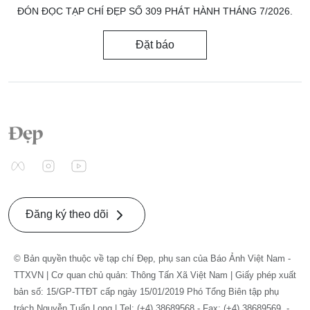
ĐÓN ĐỌC TẠP CHÍ ĐẸP SỐ 309 PHÁT HÀNH THÁNG 7/2026.
Đặt báo
Đăng ký theo dõi
© Bản quyền thuộc về tạp chí Đẹp, phụ san của Báo Ảnh Việt Nam -
TTXVN | Cơ quan chủ quản: Thông Tấn Xã Việt Nam | Giấy phép xuất
bản số: 15/GP-TTĐT cấp ngày 15/01/2019 Phó Tổng Biên tập phụ
trách Nguyễn Tuấn Long | Tel: (+4) 38689568 - Fax: (+4) 38689569. -