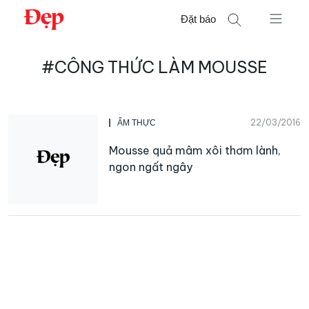
Chuyển
Đặt báo
đến
nội
Tìm
dung
#CÔNG THỨC LÀM MOUSSE
kiếm
cho:
22/03/2016
ẨM THỰC
Mousse quả mâm xôi thơm lành,
ngon ngất ngây