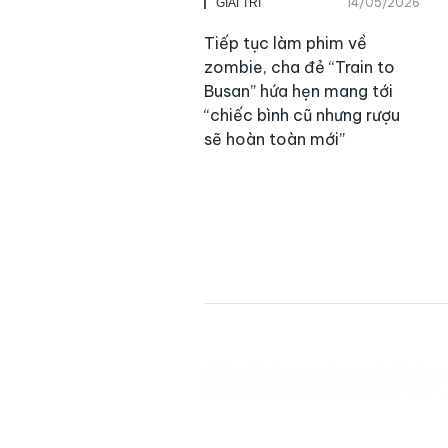
14/05/2026
GIẢI TRÍ
Tiếp tục làm phim về
zombie, cha đẻ “Train to
Busan” hứa hẹn mang tới
“chiếc bình cũ nhưng rượu
sẽ hoàn toàn mới”