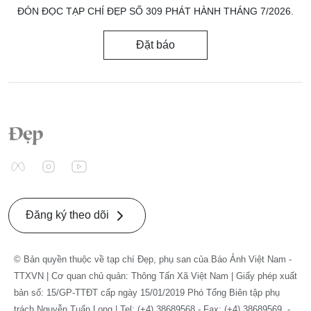
ĐÓN ĐỌC TẠP CHÍ ĐẸP SỐ 309 PHÁT HÀNH THÁNG 7/2026.
Đặt báo
Đăng ký theo dõi
© Bản quyền thuộc về tạp chí Đẹp, phụ san của Báo Ảnh Việt Nam -
TTXVN | Cơ quan chủ quản: Thông Tấn Xã Việt Nam | Giấy phép xuất
bản số: 15/GP-TTĐT cấp ngày 15/01/2019 Phó Tổng Biên tập phụ
trách Nguyễn Tuấn Long | Tel: (+4) 38689568 - Fax: (+4) 38689569. -