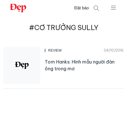
Chuyển
Đặt báo
đến
nội
Tìm
dung
#CƠ TRƯỞNG SULLY
kiếm
cho:
04/10/2016
REVIEW
Tom Hanks: Hình mẫu người đàn
ông trong mơ