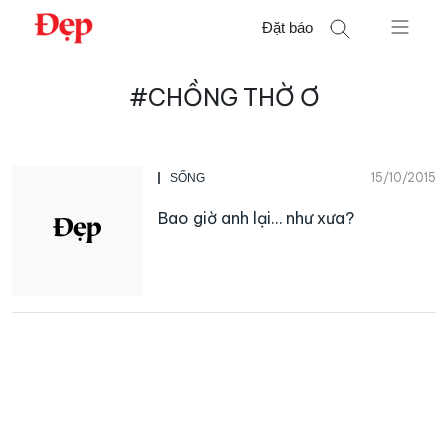
Chuyển
Đặt báo
đến
nội
Tìm
dung
#CHỒNG THỜ Ơ
kiếm
cho:
15/10/2015
SỐNG
Bao giờ anh lại… như xưa?