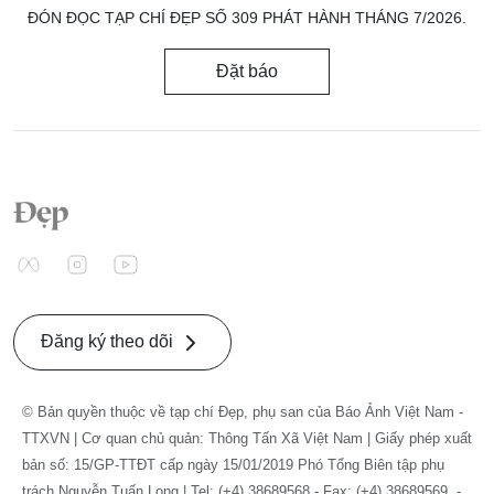
ĐÓN ĐỌC TẠP CHÍ ĐẸP SỐ 309 PHÁT HÀNH THÁNG 7/2026.
Đặt báo
Đăng ký theo dõi
© Bản quyền thuộc về tạp chí Đẹp, phụ san của Báo Ảnh Việt Nam -
TTXVN | Cơ quan chủ quản: Thông Tấn Xã Việt Nam | Giấy phép xuất
bản số: 15/GP-TTĐT cấp ngày 15/01/2019 Phó Tổng Biên tập phụ
trách Nguyễn Tuấn Long | Tel: (+4) 38689568 - Fax: (+4) 38689569. -