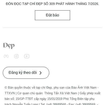
ĐÓN ĐỌC TẠP CHÍ ĐẸP SỐ 309 PHÁT HÀNH THÁNG 7/2026.
Đặt báo
Đăng ký theo dõi
© Bản quyền thuộc về tạp chí Đẹp, phụ san của Báo Ảnh Việt Nam -
TTXVN | Cơ quan chủ quản: Thông Tấn Xã Việt Nam | Giấy phép xuất
bản số: 15/GP-TTĐT cấp ngày 15/01/2019 Phó Tổng Biên tập phụ
trách Nguyễn Tuấn Long | Tel: (+4) 38689568 - Fax: (+4) 38689569. -