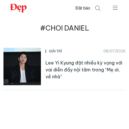
Chuyển
Đặt báo
đến
nội
Tìm
dung
#CHOI DANIEL
kiếm
cho:
08/07/2026
GIẢI TRÍ
Lee Yi Kyung đặt nhiều kỳ vọng với
vai diễn đầy nội tâm trong “Mẹ ơi,
về nhà”