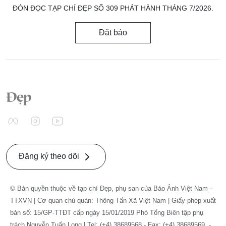
ĐÓN ĐỌC TẠP CHÍ ĐẸP SỐ 309 PHÁT HÀNH THÁNG 7/2026.
Đặt báo
Đăng ký theo dõi
© Bản quyền thuộc về tạp chí Đẹp, phụ san của Báo Ảnh Việt Nam -
TTXVN | Cơ quan chủ quản: Thông Tấn Xã Việt Nam | Giấy phép xuất
bản số: 15/GP-TTĐT cấp ngày 15/01/2019 Phó Tổng Biên tập phụ
trách Nguyễn Tuấn Long | Tel: (+4) 38689568 - Fax: (+4) 38689569. -