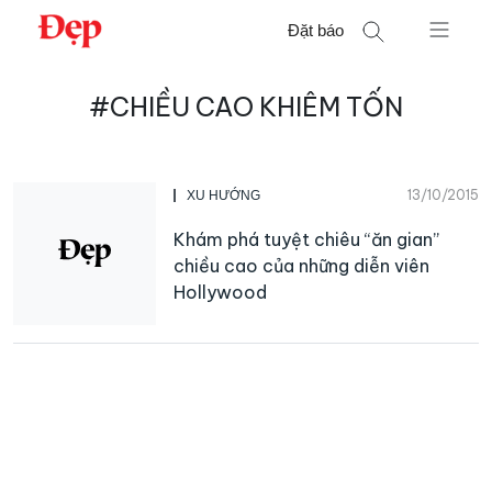
Chuyển
Đặt báo
đến
nội
Tìm
dung
#CHIỀU CAO KHIÊM TỐN
kiếm
cho:
13/10/2015
XU HƯỚNG
Khám phá tuyệt chiêu “ăn gian”
chiều cao của những diễn viên
Hollywood