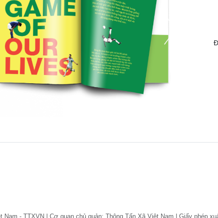
Đ
ệt Nam - TTXVN | Cơ quan chủ quản: Thông Tấn Xã Việt Nam | Giấy phép xu