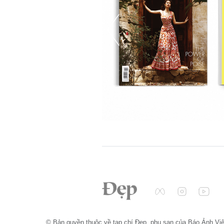
© Bản quyền thuộc về tạp chí Đẹp, phụ san của Báo Ảnh Vi