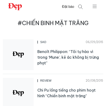
Chuyển
Đặt báo
đến
nội
Tìm
dung
#CHIẾN BINH MẶT TRĂNG
kiếm
cho:
06/09/2015
SAO
Benoît Philippon: “Tôi tự hào vì
trong ‘Mune’, kẻ ác không bị trừng
phạt”
20/08/2015
REVIEW
Chi Pu lồng tiếng cho phim hoạt
hình “Chiến binh mặt trăng”