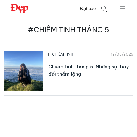
Chuyển
Đặt báo
đến
nội
Tìm
dung
#CHIÊM TINH THÁNG 5
kiếm
cho:
12/05/2026
CHIÊM TINH
Chiêm tinh tháng 5: Những sự thay
đổi thầm lặng