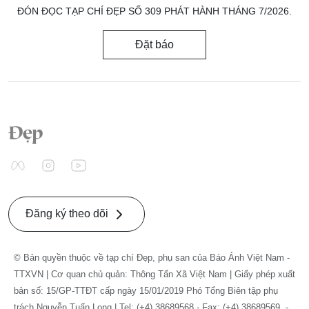
ĐÓN ĐỌC TẠP CHÍ ĐẸP SỐ 309 PHÁT HÀNH THÁNG 7/2026.
Đặt báo
Đăng ký theo dõi
© Bản quyền thuộc về tạp chí Đẹp, phụ san của Báo Ảnh Việt Nam -
TTXVN | Cơ quan chủ quản: Thông Tấn Xã Việt Nam | Giấy phép xuất
bản số: 15/GP-TTĐT cấp ngày 15/01/2019 Phó Tổng Biên tập phụ
trách Nguyễn Tuấn Long | Tel: (+4) 38689568 - Fax: (+4) 38689569. -