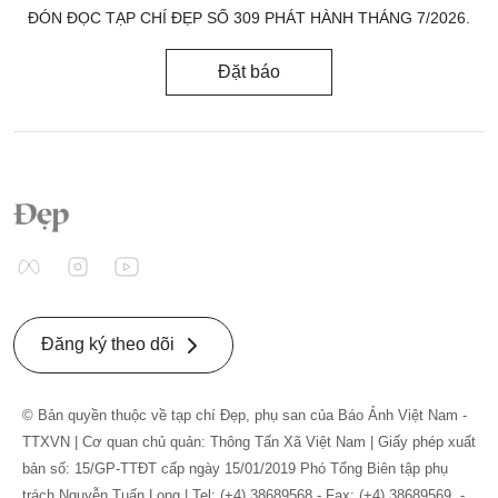
ĐÓN ĐỌC TẠP CHÍ ĐẸP SỐ 309 PHÁT HÀNH THÁNG 7/2026.
Đặt báo
Đăng ký theo dõi
© Bản quyền thuộc về tạp chí Đẹp, phụ san của Báo Ảnh Việt Nam -
TTXVN | Cơ quan chủ quản: Thông Tấn Xã Việt Nam | Giấy phép xuất
bản số: 15/GP-TTĐT cấp ngày 15/01/2019 Phó Tổng Biên tập phụ
trách Nguyễn Tuấn Long | Tel: (+4) 38689568 - Fax: (+4) 38689569. -