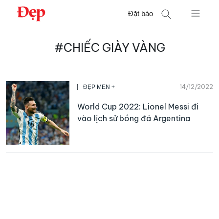
Chuyển
Đặt báo
đến
nội
Tìm
dung
#CHIẾC GIÀY VÀNG
kiếm
cho:
14/12/2022
ĐẸP MEN +
World Cup 2022: Lionel Messi đi
vào lịch sử bóng đá Argentina