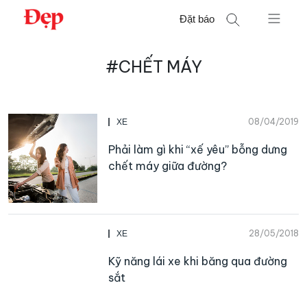
Chuyển
Đặt báo
đến
nội
Tìm
dung
#CHẾT MÁY
kiếm
cho:
08/04/2019
XE
Phải làm gì khi “xế yêu” bỗng dưng
chết máy giữa đường?
28/05/2018
XE
Kỹ năng lái xe khi băng qua đường
sắt