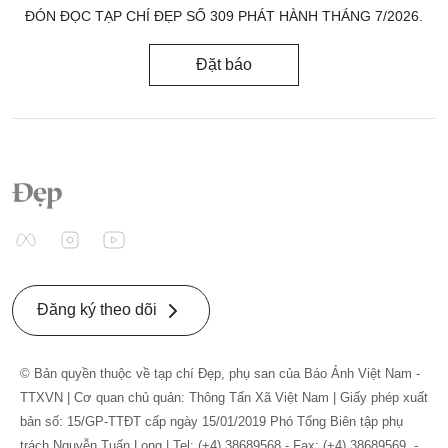
ĐÓN ĐỌC TẠP CHÍ ĐẸP SỐ 309 PHÁT HÀNH THÁNG 7/2026.
Đặt báo
Đăng ký theo dõi
© Bản quyền thuộc về tạp chí Đẹp, phụ san của Báo Ảnh Việt Nam -
TTXVN | Cơ quan chủ quản: Thông Tấn Xã Việt Nam | Giấy phép xuất
bản số: 15/GP-TTĐT cấp ngày 15/01/2019 Phó Tổng Biên tập phụ
trách Nguyễn Tuấn Long | Tel: (+4) 38689568 - Fax: (+4) 38689569. -