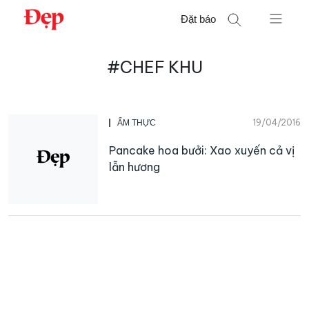
Chuyển
Đặt báo
đến
nội
Tìm
dung
#CHEF KHU
kiếm
cho:
19/04/2016
ẨM THỰC
Pancake hoa bưởi: Xao xuyến cả vị
lẫn hương