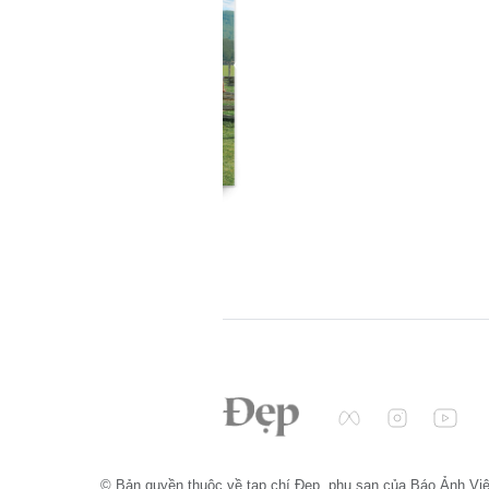
© Bản quyền thuộc về tạp chí Đẹp, phụ san của Báo Ảnh Vi