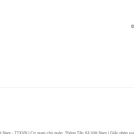
Đ
ệt Nam - TTXVN | Cơ quan chủ quản: Thông Tấn Xã Việt Nam | Giấy phép xu