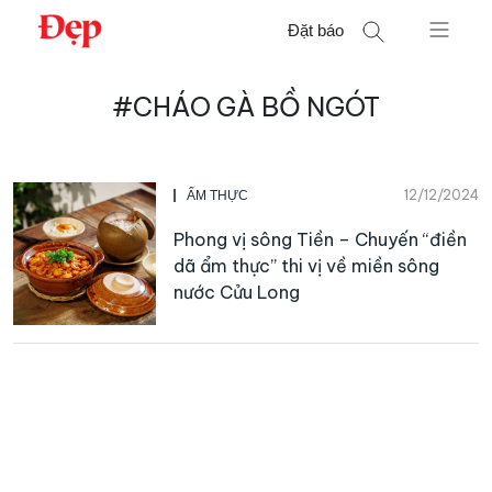
Chuyển
Đặt báo
đến
nội
Tìm
dung
#CHÁO GÀ BỒ NGÓT
kiếm
cho:
12/12/2024
ẨM THỰC
Phong vị sông Tiền – Chuyến “điền
dã ẩm thực” thi vị về miền sông
nước Cửu Long