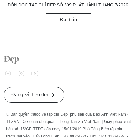
ĐÓN ĐỌC TẠP CHÍ ĐẸP SỐ 309 PHÁT HÀNH THÁNG 7/2026.
Đặt báo
Đăng ký theo dõi
© Bản quyền thuộc về tạp chí Đẹp, phụ san của Báo Ảnh Việt Nam -
TTXVN | Cơ quan chủ quản: Thông Tấn Xã Việt Nam | Giấy phép xuất
bản số: 15/GP-TTĐT cấp ngày 15/01/2019 Phó Tổng Biên tập phụ
trách Nguyễn Tuấn Long | Tel: (+4) 38689568 - Fax: (+4) 38689569. -