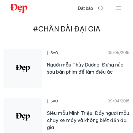
Chuyển
Đặt báo
đến
nội
Tìm
dung
#CHÂN DÀI ĐẠI GIA
kiếm
cho:
05/05/2015
SAO
Người mẫu Thùy Dương: Đừng núp
sau bàn phím để làm điều ác
09/04/2015
SAO
Siêu mẫu Minh Triệu: Đầy người mẫu
chạy xe máy và không biết đến đại
gia