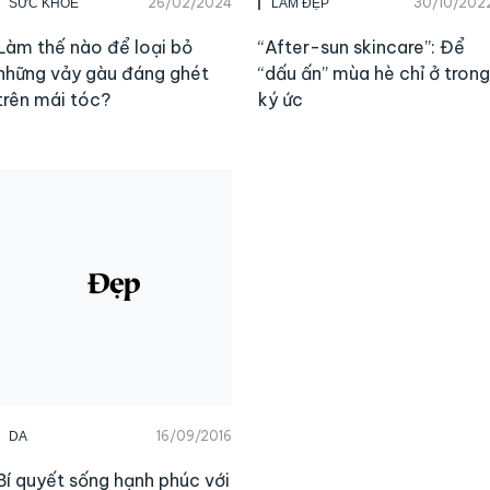
26/02/2024
30/10/202
SỨC KHỎE
LÀM ĐẸP
Làm thế nào để loại bỏ
“After-sun skincare”: Để
những vảy gàu đáng ghét
“dấu ấn” mùa hè chỉ ở trong
trên mái tóc?
ký ức
16/09/2016
DA
Bí quyết sống hạnh phúc với