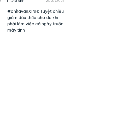
2
21/07/2021
LÀM ĐẸP
#onhavanXINH: Tuyệt chiêu
giảm dầu thừa cho da khi
phải làm việc cả ngày trước
máy tính