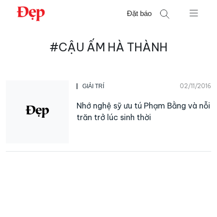
Chuyển
Đặt báo
đến
nội
Tìm
dung
#CẬU ẤM HÀ THÀNH
kiếm
cho:
02/11/2016
GIẢI TRÍ
Nhớ nghệ sỹ ưu tú Phạm Bằng và nỗi
trăn trở lúc sinh thời