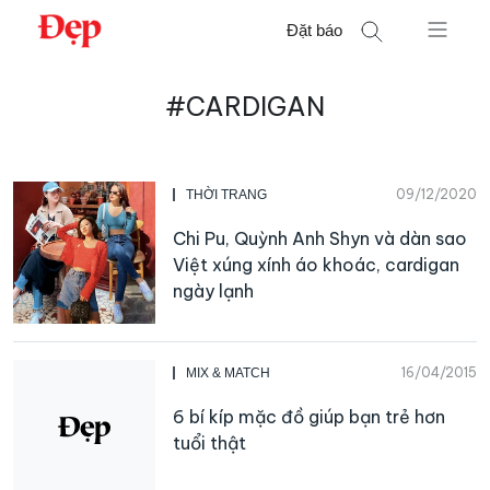
Chuyển
Đặt báo
đến
nội
Tìm
dung
#CARDIGAN
kiếm
cho:
09/12/2020
THỜI TRANG
Chi Pu, Quỳnh Anh Shyn và dàn sao
Việt xúng xính áo khoác, cardigan
ngày lạnh
16/04/2015
MIX & MATCH
6 bí kíp mặc đồ giúp bạn trẻ hơn
tuổi thật