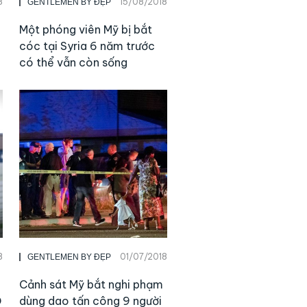
8
15/08/2018
GENTLEMEN BY ĐẸP
Một phóng viên Mỹ bị bắt
cóc tại Syria 6 năm trước
có thể vẫn còn sống
8
01/07/2018
GENTLEMEN BY ĐẸP
Cảnh sát Mỹ bắt nghi phạm
D
dùng dao tấn công 9 người