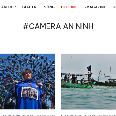
LÀM ĐẸP
GIẢI TRÍ
SỐNG
ĐẸP 300
E-MAGAZINE
G
#CAMERA AN NINH