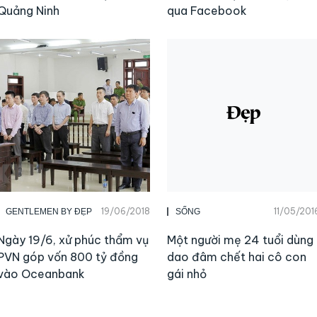
Quảng Ninh
qua Facebook
19/06/2018
11/05/201
GENTLEMEN BY ĐẸP
SỐNG
Ngày 19/6, xử phúc thẩm vụ
Một người mẹ 24 tuổi dùng
PVN góp vốn 800 tỷ đồng
dao đâm chết hai cô con
vào Oceanbank
gái nhỏ