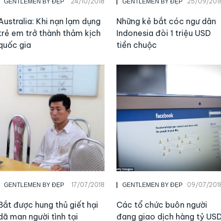
24/10/2018
25/09/201
GENTLEMEN BY ĐẸP
GENTLEMEN BY ĐẸP
Australia: Khi nạn lạm dụng
Những kẻ bắt cóc ngư dân
trẻ em trở thành thảm kịch
Indonesia đòi 1 triệu USD
quốc gia
tiền chuộc
17/07/2018
09/07/201
GENTLEMEN BY ĐẸP
GENTLEMEN BY ĐẸP
Bắt được hung thủ giết hại
Các tổ chức buôn người
dã man người tình tại
đang giao dịch hàng tỷ US