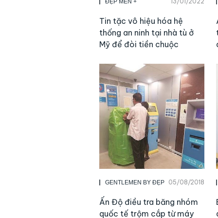
13/01/2022
ĐẸP MEN +
Tin tặc vô hiệu hóa hệ
thống an ninh tại nhà tù ở
Mỹ để đòi tiền chuộc
05/08/2018
GENTLEMEN BY ĐẸP
Ấn Độ điều tra băng nhóm
quốc tế trộm cắp từ máy