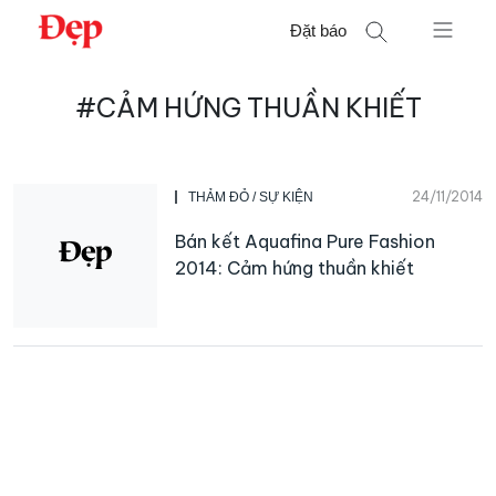
Chuyển
Đặt báo
đến
nội
Tìm
dung
#CẢM HỨNG THUẦN KHIẾT
kiếm
cho:
24/11/2014
THẢM ĐỎ / SỰ KIỆN
Bán kết Aquafina Pure Fashion
2014: Cảm hứng thuần khiết