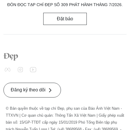
ĐÓN ĐỌC TẠP CHÍ ĐẸP SỐ 309 PHÁT HÀNH THÁNG 7/2026.
Đặt báo
Đăng ký theo dõi
© Bản quyền thuộc về tạp chí Đẹp, phụ san của Báo Ảnh Việt Nam -
TTXVN | Cơ quan chủ quản: Thông Tấn Xã Việt Nam | Giấy phép xuất
bản số: 15/GP-TTĐT cấp ngày 15/01/2019 Phó Tổng Biên tập phụ
trách Nguyễn Tuấn Long | Tel: (+4) 38689568 - Fax: (+4) 38689569. -