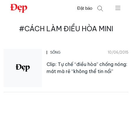
Chuyển
Đặt báo
đến
nội
Tìm
dung
#CÁCH LÀM ĐIỀU HÒA MINI
kiếm
cho:
10/06/2015
SỐNG
Clip: Tự chế “điều hòa” chống nóng:
mát mà rẻ “không thể tin nổi”