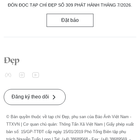
ĐÓN ĐỌC TẠP CHÍ ĐẸP SỐ 309 PHÁT HÀNH THÁNG 7/2026.
Đặt báo
Đăng ký theo dõi
© Bản quyền thuộc về tạp chí Đẹp, phụ san của Báo Ảnh Việt Nam -
TTXVN | Cơ quan chủ quản: Thông Tấn Xã Việt Nam | Giấy phép xuất
bản số: 15/GP-TTĐT cấp ngày 15/01/2019 Phó Tổng Biên tập phụ
trách Nguyễn Tuấn Long | Tel: (+4) 38689568 - Fax: (+4) 38689569. -