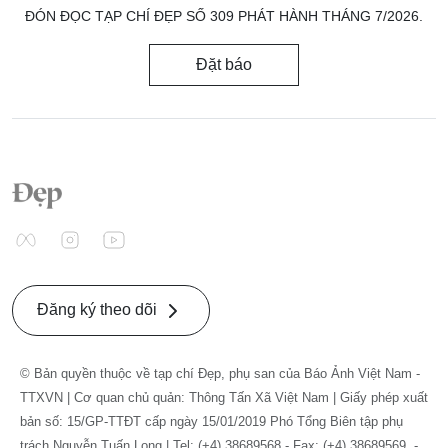
ĐÓN ĐỌC TẠP CHÍ ĐẸP SỐ 309 PHÁT HÀNH THÁNG 7/2026.
Đặt báo
Đăng ký theo dõi
© Bản quyền thuộc về tạp chí Đẹp, phụ san của Báo Ảnh Việt Nam -
TTXVN | Cơ quan chủ quản: Thông Tấn Xã Việt Nam | Giấy phép xuất
bản số: 15/GP-TTĐT cấp ngày 15/01/2019 Phó Tổng Biên tập phụ
trách Nguyễn Tuấn Long | Tel: (+4) 38689568 - Fax: (+4) 38689569. -