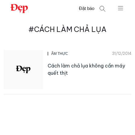
Chuyển
Đặt báo
đến
nội
Tìm
dung
#CÁCH LÀM CHẢ LỤA
kiếm
cho:
31/12/2014
ẨM THỰC
Cách làm chả lụa không cần máy
quết thịt