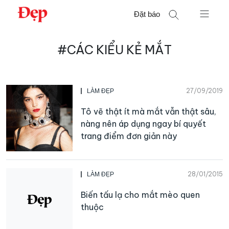
Chuyển
Đặt báo
đến
nội
Tìm
dung
#CÁC KIỂU KẺ MẮT
kiếm
cho:
27/09/2019
LÀM ĐẸP
Tô vẽ thật ít mà mắt vẫn thật sâu,
nàng nên áp dụng ngay bí quyết
trang điểm đơn giản này
28/01/2015
LÀM ĐẸP
Biến tấu lạ cho mắt mèo quen
thuộc