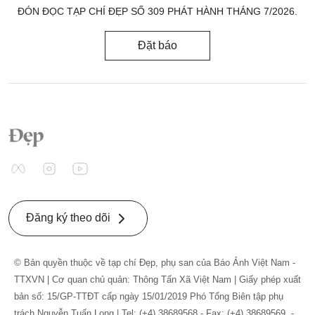
ĐÓN ĐỌC TẠP CHÍ ĐẸP SỐ 309 PHÁT HÀNH THÁNG 7/2026.
Đặt báo
Đăng ký theo dõi
© Bản quyền thuộc về tạp chí Đẹp, phụ san của Báo Ảnh Việt Nam -
TTXVN | Cơ quan chủ quản: Thông Tấn Xã Việt Nam | Giấy phép xuất
bản số: 15/GP-TTĐT cấp ngày 15/01/2019 Phó Tổng Biên tập phụ
trách Nguyễn Tuấn Long | Tel: (+4) 38689568 - Fax: (+4) 38689569. -