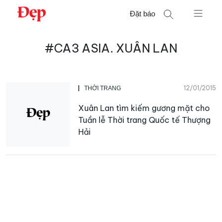
Chuyển
Đặt báo
đến
nội
Tìm
dung
#CA3 ASIA. XUÂN LAN
kiếm
cho:
12/01/2015
THỜI TRANG
Xuân Lan tìm kiếm gương mặt cho
Tuần lễ Thời trang Quốc tế Thượng
Hải