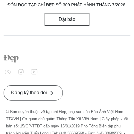
ĐÓN ĐỌC TẠP CHÍ ĐẸP SỐ 309 PHÁT HÀNH THÁNG 7/2026.
Đặt báo
Đăng ký theo dõi
© Bản quyền thuộc về tạp chí Đẹp, phụ san của Báo Ảnh Việt Nam -
TTXVN | Cơ quan chủ quản: Thông Tấn Xã Việt Nam | Giấy phép xuất
bản số: 15/GP-TTĐT cấp ngày 15/01/2019 Phó Tổng Biên tập phụ
trách Nguyễn Tuấn Long | Tel: (+4) 38689568 - Fax: (+4) 38689569. -