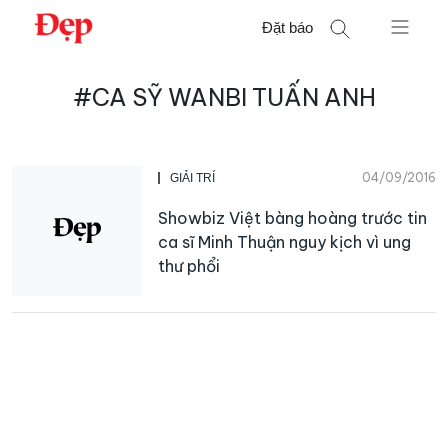
Chuyển
Đặt báo
đến
nội
Tìm
dung
#CA SỸ WANBI TUẤN ANH
kiếm
cho:
04/09/2016
GIẢI TRÍ
Showbiz Việt bàng hoàng trước tin
ca sĩ Minh Thuận nguy kịch vì ung
thư phổi