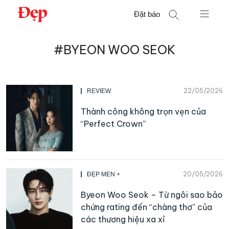
Chuyển
Đặt báo
đến
nội
Tìm
dung
#BYEON WOO SEOK
kiếm
cho:
22/05/2026
REVIEW
Thành công không trọn vẹn của
“Perfect Crown”
20/05/2026
ĐẸP MEN +
Byeon Woo Seok – Từ ngôi sao bảo
chứng rating đến “chàng thơ” của
các thương hiệu xa xỉ