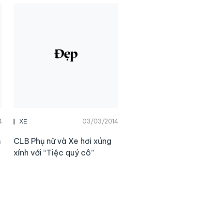
4
03/03/2014
XE
m
CLB Phụ nữ và Xe hơi xúng
xính với “Tiệc quý cô”