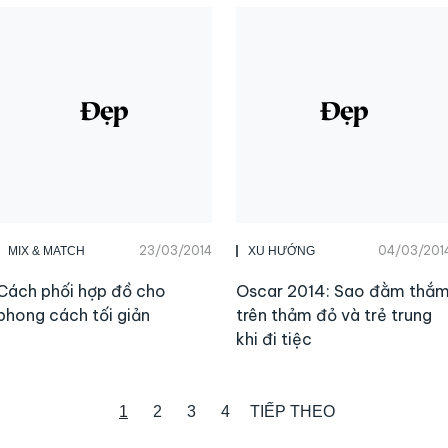
23/03/2014
04/03/201
MIX & MATCH
XU HƯỚNG
Cách phối hợp đồ cho
Oscar 2014: Sao đằm thắ
phong cách tối giản
trên thảm đỏ và trẻ trung
khi đi tiệc
1
2
3
4
TIẾP THEO