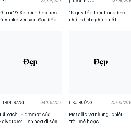
22/09/2014
13/08/201
XE
THỜI TRANG
Phụ nữ & Xe hơi – học làm
15 quy tắc thời trang bạn
Pancake với siêu đầu bếp
nhất-định-phải-biết
04/06/2014
20/05/201
THỜI TRANG
XU HƯỚNG
Túi xách “Fiamma” của
Metallic và những “chiêu
Salvatore: Tinh hoa di sản
trò” mê hoặc