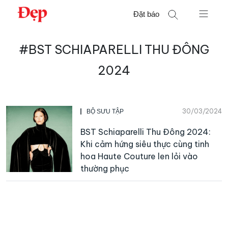
Chuyển
Đặt báo
đến
nội
Tìm
dung
#BST SCHIAPARELLI THU ĐÔNG
kiếm
cho:
2024
30/03/2024
BỘ SƯU TẬP
BST Schiaparelli Thu Đông 2024:
Khi cảm hứng siêu thực cùng tinh
hoa Haute Couture len lỏi vào
thường phục