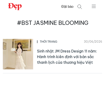
Chuyển
Đặt báo
đến
nội
Tìm
dung
#BST JASMINE BLOOMING
kiếm
cho:
30/06/2026
THỜI TRANG
Sinh nhật JM Dress Design 11 năm:
Hành trình kiên định với bản sắc
thanh lịch của thương hiệu Việt