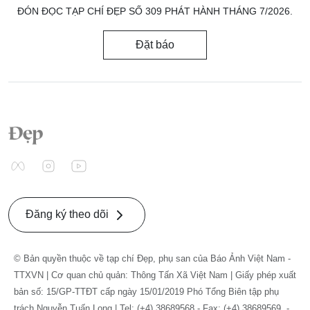
ĐÓN ĐỌC TẠP CHÍ ĐẸP SỐ 309 PHÁT HÀNH THÁNG 7/2026.
Đặt báo
Đăng ký theo dõi
© Bản quyền thuộc về tạp chí Đẹp, phụ san của Báo Ảnh Việt Nam -
TTXVN | Cơ quan chủ quản: Thông Tấn Xã Việt Nam | Giấy phép xuất
bản số: 15/GP-TTĐT cấp ngày 15/01/2019 Phó Tổng Biên tập phụ
trách Nguyễn Tuấn Long | Tel: (+4) 38689568 - Fax: (+4) 38689569. -