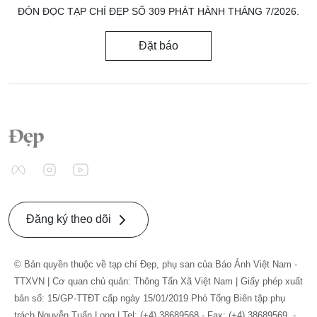
ĐÓN ĐỌC TẠP CHÍ ĐẸP SỐ 309 PHÁT HÀNH THÁNG 7/2026.
Đặt báo
Đăng ký theo dõi
© Bản quyền thuộc về tạp chí Đẹp, phụ san của Báo Ảnh Việt Nam -
TTXVN | Cơ quan chủ quản: Thông Tấn Xã Việt Nam | Giấy phép xuất
bản số: 15/GP-TTĐT cấp ngày 15/01/2019 Phó Tổng Biên tập phụ
trách Nguyễn Tuấn Long | Tel: (+4) 38689568 - Fax: (+4) 38689569. -