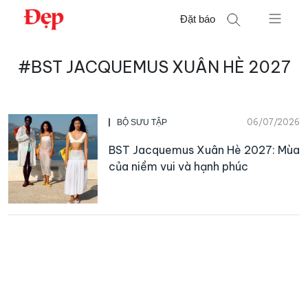
Chuyển
Đặt báo
đến
nội
Tìm
dung
#BST JACQUEMUS XUÂN HÈ 2027
kiếm
cho:
06/07/2026
BỘ SƯU TẬP
BST Jacquemus Xuân Hè 2027: Mùa
của niềm vui và hạnh phúc