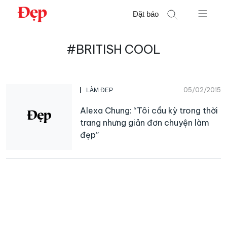
Chuyển
Đặt báo
đến
nội
Tìm
dung
#BRITISH COOL
kiếm
cho:
05/02/2015
LÀM ĐẸP
Alexa Chung: “Tôi cầu kỳ trong thời
trang nhưng giản đơn chuyện làm
đẹp”