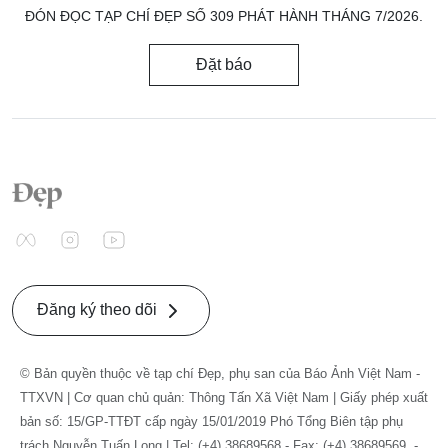
ĐÓN ĐỌC TẠP CHÍ ĐẸP SỐ 309 PHÁT HÀNH THÁNG 7/2026.
Đặt báo
Đăng ký theo dõi
© Bản quyền thuộc về tạp chí Đẹp, phụ san của Báo Ảnh Việt Nam -
TTXVN | Cơ quan chủ quản: Thông Tấn Xã Việt Nam | Giấy phép xuất
bản số: 15/GP-TTĐT cấp ngày 15/01/2019 Phó Tổng Biên tập phụ
trách Nguyễn Tuấn Long | Tel: (+4) 38689568 - Fax: (+4) 38689569. -