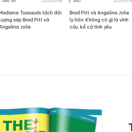
22/09/2016
21/09/201
GIẢI TRÍ
SAO
Madame Tussauds tách đôi
Brad Pitt và Angelina Jolie
tượng sáp Brad Pitt và
ly hôn: Không có gì là vĩnh
Angelina Jolie
cửu, kể cả tình yêu