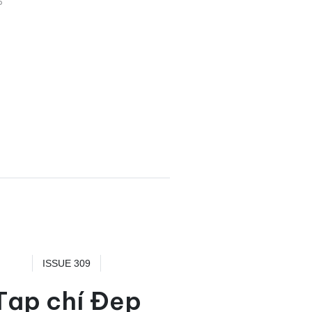
6
ISSUE 309
Tạp chí Đẹp