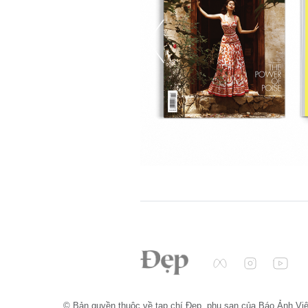
© Bản quyền thuộc về tạp chí Đẹp, phụ san của Báo Ảnh Vi