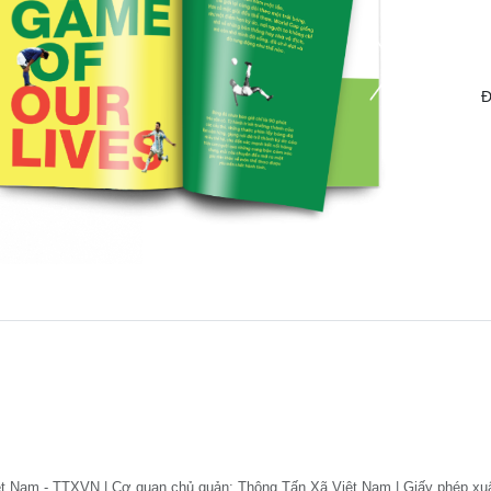
Đ
ệt Nam - TTXVN | Cơ quan chủ quản: Thông Tấn Xã Việt Nam | Giấy phép xu